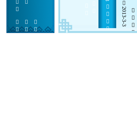
   3       12   
2013-3-3


 
 
 
  